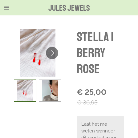
Jules jewels
Ga
direct
naar
de
Stella |
hoofdinhoud
berry
rose
€ 25,00
€ 36,95
Laat het me
weten wanneer
dit product weer