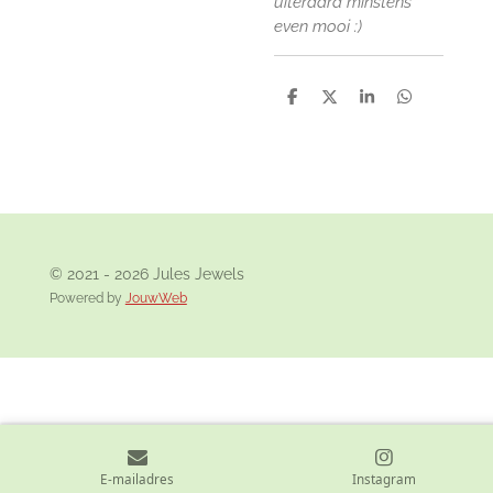
uiteraard minstens
even mooi :)
D
D
S
D
e
e
h
e
l
e
a
l
e
l
r
e
n
e
n
© 2021 - 2026 Jules Jewels
Powered by
JouwWeb
E-mailadres
Instagram