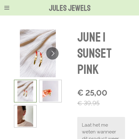
Jules jewels
Ga
direct
naar
de
June |
hoofdinhoud
sunset
pink
€ 25,00
€ 39,95
Laat het me
weten wanneer
dit product weer