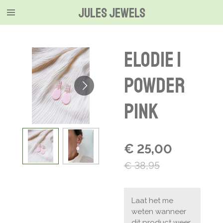
Jules jewels
Ga
direct
naar
de
Elodie |
hoofdinhoud
powder
pink
€ 25,00
€ 38,95
Laat het me
weten wanneer
dit product weer