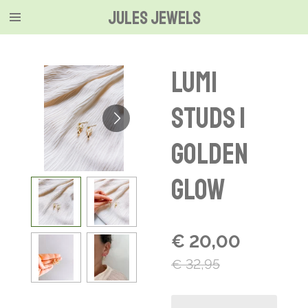
Jules jewels
Ga
direct
naar
de
Lumi
hoofdinhoud
studs |
golden
glow
€ 20,00
€ 32,95