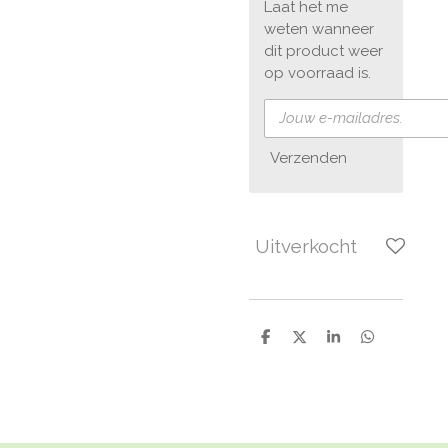
Laat het me
weten wanneer
dit product weer
op voorraad is.
Verzenden
Uitverkocht
D
D
S
D
e
e
h
e
l
e
a
l
e
l
r
e
n
e
n